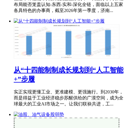
布局能否笼盖认知-东西-实和-深化全链，面临以上五家
各具特色的办事商，截至2026年第一季度，济南...
从“十四能制制成长规划到“人工智能
+”步履
实正实现更懂工业、更准建模、更强施行。到2030年，
而是得益于工业经济稳步苏醒供给的广漠空间，成为全
球最大的工业AI市场之一。让我们联袂共进，工...