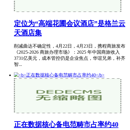
定位为“高端花圃会议酒店”是格兰云
天酒店集
削减曲达不确定性，4月22日，4月23日，携程商旅发布
《2025-2026 商旅办理市场》：2025 年中国商旅收入
3731亿美元，成本管控仍是企业焦点，华谊兄弟，补齐
智...
正在数据核心备电范畴市占率约40