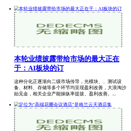
本轮业绩披露带给市场的最大正在
于：AI板块的订
这种分化正逐渐向二级市场传导，光模块、、测试设
备、材料、存储等多个环节均呈现盈利改善，大浪淘沙
始见金，相关企业产能操纵率提拔、盈利改善。...