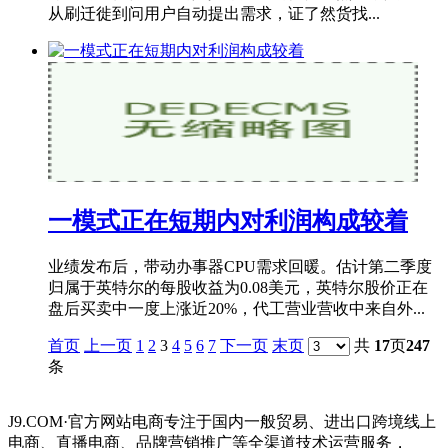
从刷迁徙到问用户自动提出需求，证了然货找...
一模式正在短期内对利润构成较着
业绩发布后，带动办事器CPU需求回暖。估计第二季度
归属于英特尔的每股收益为0.08美元，英特尔股价正在
盘后买卖中一度上涨近20%，代工营业营收中来自外...
首页
上一页
1
2
3
4
5
6
7
下一页
末页
共
17
页
247
条
J9.COM·官方网站电商专注于国内一般贸易、进出口跨境线上
电商、直播电商、品牌营销推广等全渠道技术运营服务，