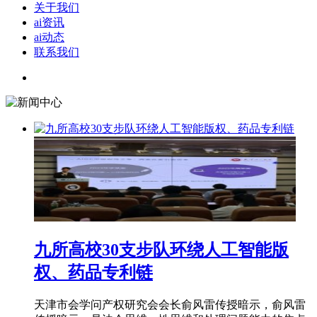
关于我们
ai资讯
ai动态
联系我们
九所高校30支步队环绕人工智能版
权、药品专利链
天津市会学问产权研究会会长俞风雷传授暗示，俞风雷