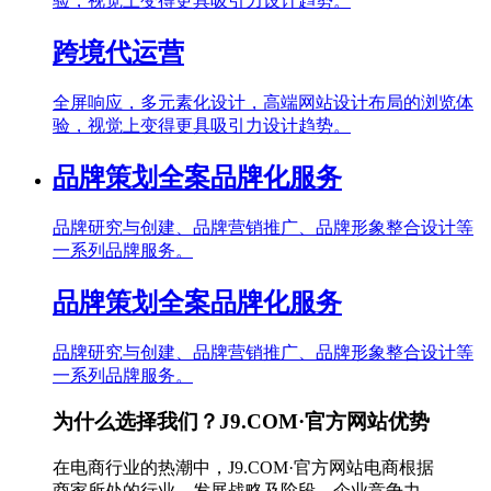
验，视觉上变得更具吸引力设计趋势。
跨境代运营
全屏响应，多元素化设计，高端网站设计布局的浏览体
验，视觉上变得更具吸引力设计趋势。
品牌策划全案品牌化服务
品牌研究与创建、品牌营销推广、品牌形象整合设计等
一系列品牌服务。
品牌策划全案品牌化服务
品牌研究与创建、品牌营销推广、品牌形象整合设计等
一系列品牌服务。
为什么选择我们？J9.COM·官方网站优势
在电商行业的热潮中，J9.COM·官方网站电商根据
商家所处的行业、发展战略及阶段、企业竞争力、