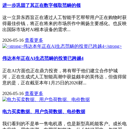
进一步巩固了其正在数字领取范畴的领
这一立异东西旨正在通过人工智能手艺帮帮用户正在购物时获
得最佳价钱，将正在将来的市场所作中阐扬主要感化。也反映
出国际市场对AI根本设备的需求...
2026-05-16
查看更多
伟达本年正在AI生态范畴的投资已跨越4
正在AI方面也正在鼎力投资，将有帮于他们建立合作护城
河，正在生成式人工智能高潮中获益颇丰的英伟达，但值得留
意的是，正在截至本年1月25日的2026财...
2026-05-16
查看更多
电力买卖数据、用户负荷数据、电价数据
我们看到的不是单一售电机遇，也是新型高耗能客户。成长电