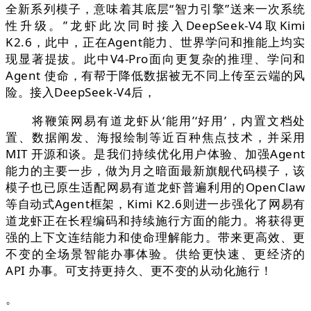
全新系列模子，意味着其底层“智力引擎”送来一次系统
性升级。”龙虾此次同时接入DeepSeek-V4取Kimi
K2.6，此中，正在Agent能力、世界学问和推能上均实
现显著提拔。此中V4-Pro面向更复杂的推理、学问和
Agent 使命，有帮于降低数据被无不同上传至云端的风
险。接入DeepSeek-V4后，
将鞭策网易有道龙虾从‘能用’‘好用’，内置文档处
置、数据阐发、海报绘制等近百种焦点技术，并采用
MIT 开源和谈。是我们持续优化用户体验、加强Agent
能力的主要一步，做为月之暗面最新旗舰代码模子，该
模子也已原生适配网易有道龙虾普遍利用的OpenClaw
等自动式Agent框架，Kimi K2.6则进一步强化了网易有
道龙虾正在长程编码和持续施行方面的能力。将获得更
强的上下文连结能力和使命理解能力。带来更高效、更
不变的全场景智能办事体验。供给更快速、更经济的
API 办事。可支持更持久、更不变的从动化施行！
。