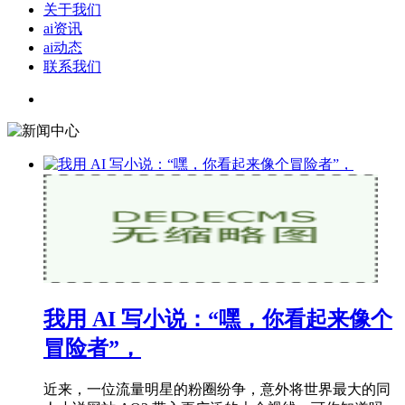
关于我们
ai资讯
ai动态
联系我们
我用 AI 写小说：“嘿，你看起来像个
冒险者”，
近来，一位流量明星的粉圈纷争，意外将世界最大的同